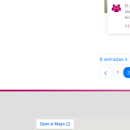
El
al
Ar
11
8 entradas
1
2
Pági