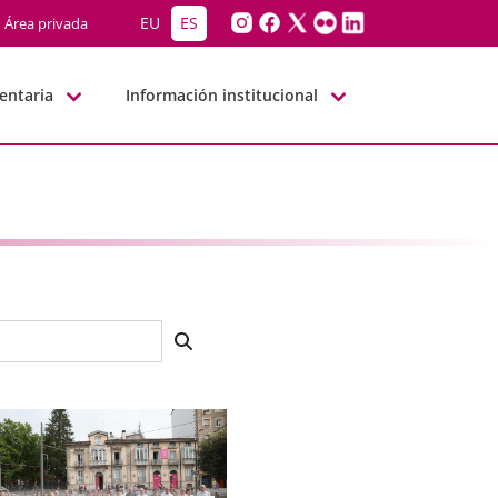
EU
ES
Área privada
entaria
Información institucional