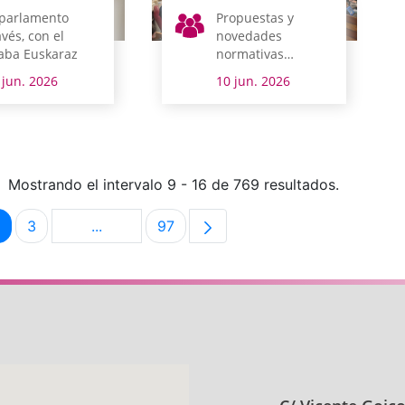
 parlamento
Propuestas y
avés, con el
novedades
aba Euskaraz
normativas
centran la sesión
 jun. 2026
10 jun. 2026
plenaria
Mostrando el intervalo 9 - 16 de 769 resultados.
3
...
97
na
Página
Página
Páginas intermedias Use TAB para desplazar
Página