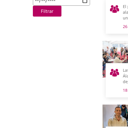
El
Filtrar
al
un
de
26
pe
La
Ál
de
20
18
al
ma
Fo
de
Ab