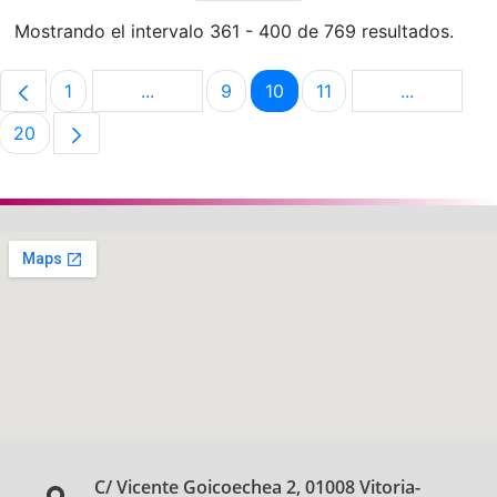
Mostrando el intervalo 361 - 400 de 769 resultados.
1
...
9
10
11
...
Página
Páginas intermedias Use TAB para despla
Página
Página
Página
Páginas in
20
Página
C/ Vicente Goicoechea 2, 01008 Vitoria-