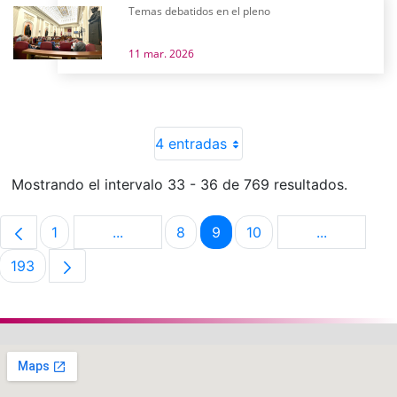
Temas debatidos en el pleno
11 mar. 2026
4 entradas
Mostrando el intervalo 33 - 36 de 769 resultados.
1
...
8
9
10
...
Página
Páginas intermedias Use TAB para despla
Página
Página
Página
Páginas in
193
Página