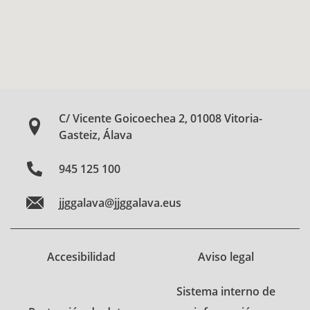
C/ Vicente Goicoechea 2, 01008 Vitoria-
Gasteiz, Álava
945 125 100
jjggalava@jjggalava.eus
Accesibilidad
Aviso legal
Sistema interno de