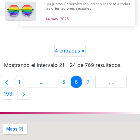
Las Juntas Generales reivindican respeto a todas
las orientaciones sexuales
14 may. 2026
4 entradas
Mostrando el intervalo 21 - 24 de 769 resultados.
1
...
5
6
7
...
Página
Páginas intermedias Use TAB para despla
Página
Página
Página
Páginas int
193
Página