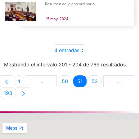
Resumen del pleno ordinario
15 may. 2024
4 entradas
Mostrando el intervalo 201 - 204 de 769 resultados.
1
...
50
51
52
...
Página
Páginas intermedias Use TAB para despla
Página
Página
Página
Páginas 
193
Página