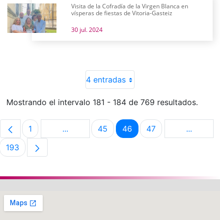
Visita de la Cofradía de la Virgen Blanca en
vísperas de fiestas de Vitoria-Gasteiz
30 jul. 2024
4 entradas
Mostrando el intervalo 181 - 184 de 769 resultados.
1
...
45
46
47
...
Página
Páginas intermedias Use TAB para despla
Página
Página
Página
Páginas 
193
Página