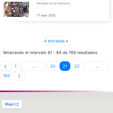
Siempre en la memoria
17 sept. 2025
4 entradas
Mostrando el intervalo 81 - 84 de 769 resultados.
1
...
20
21
22
...
Página
Páginas intermedias Use TAB para despla
Página
Página
Página
Páginas 
193
Página