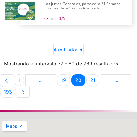
Las Juntas Generales, parte de la 31 Semana
Europea de la Gestión Avanzada
03 oct. 2025
4 entradas
Mostrando el intervalo 77 - 80 de 769 resultados.
1
...
19
20
21
...
Página
Páginas intermedias Use TAB para despla
Página
Página
Página
Páginas 
193
Página