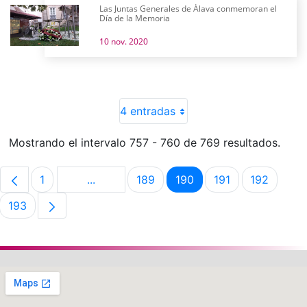
Las Juntas Generales de Álava conmemoran el
Día de la Memoria
10 nov. 2020
4 entradas
Mostrando el intervalo 757 - 760 de 769 resultados.
1
...
189
190
191
192
Página
Páginas intermedias Use TAB para despla
Página
Página
Página
Página
193
Página