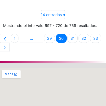
24 entradas
Mostrando el intervalo 697 - 720 de 769 resultados.
1
...
29
30
31
32
33
Página
Páginas intermedias Use TAB para despla
Página
Página
Página
Página
Pági