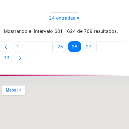
24 entradas
Mostrando el intervalo 601 - 624 de 769 resultados.
1
...
25
26
27
...
Página
Páginas intermedias Use TAB para despla
Página
Página
Página
Páginas 
33
Página