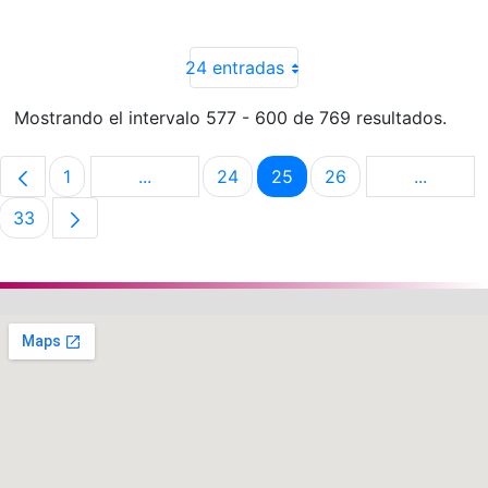
24 entradas
Mostrando el intervalo 577 - 600 de 769 resultados.
1
...
24
25
26
...
Página
Páginas intermedias Use TAB para despla
Página
Página
Página
Páginas 
33
Página