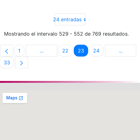
24 entradas
Mostrando el intervalo 529 - 552 de 769 resultados.
1
...
22
23
24
...
Página
Páginas intermedias Use TAB para despla
Página
Página
Página
Páginas 
33
Página