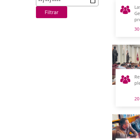
La
Filtrar
Ge
pr
vi
30
la
a 
Re
pl
20