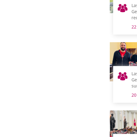
La
Ge
re
Fe
22
Jo
de
as
La
Ge
su
a 
20
Vi