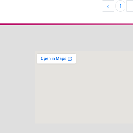
1
Pági