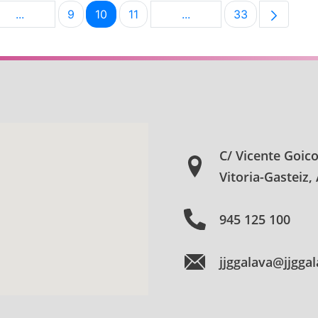
...
9
10
11
...
33
na
Páginas intermedias Use TAB para desplazarse.
Página
Página
Página
Páginas intermedias Use
Página
C/ Vicente Goic
Vitoria-Gasteiz,
945 125 100
jjggalava@jjgga