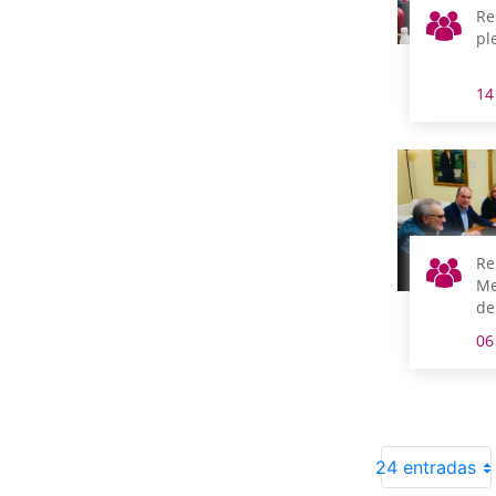
Re
pl
14
Re
Me
de
06
24 entradas