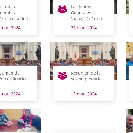
s Juntas
Las Juntas
nerales,
Generales se
óxima cita de las
“apagarán” una
sitas guiadas de
hora contra el
 mar. 2024
21 mar. 2024
 Escuela Abierta
cambio climático
la Ciudadanía
sumen del
Resumen de la
eno ordinario
sesión plenaria
 mar. 2024
13 mar. 2024