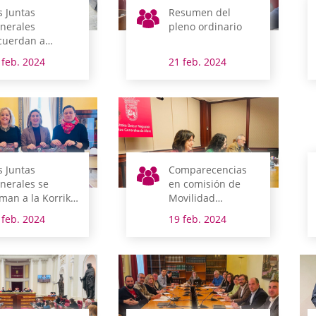
s Juntas
Resumen del
nerales
pleno ordinario
cuerdan a
rnando Buesa y
 feb. 2024
21 feb. 2024
rge Díez 24 años
spués de su
esinato
s Juntas
Comparecencias
nerales se
en comisión de
man a la Korrika
Movilidad
su paso por
Sostenible e
 feb. 2024
19 feb. 2024
toria-Gasteiz
Infraestructuras
Viarias