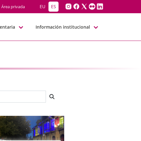
EU
ES
Área privada
entaria
Información institucional