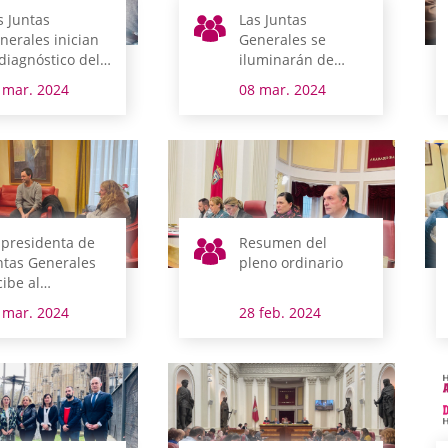
s Juntas
Las Juntas
nerales inician
Generales se
 diagnóstico del
iluminarán de
o del euskera
morado todo el fin
 mar. 2024
08 mar. 2024
tre el personal
de semana por el
 la cámara
Día Internacional
de las Mujeres
 presidenta de
Resumen del
ntas Generales
pleno ordinario
cibe al
esidente y la
 mar. 2024
28 feb. 2024
rente de
katur