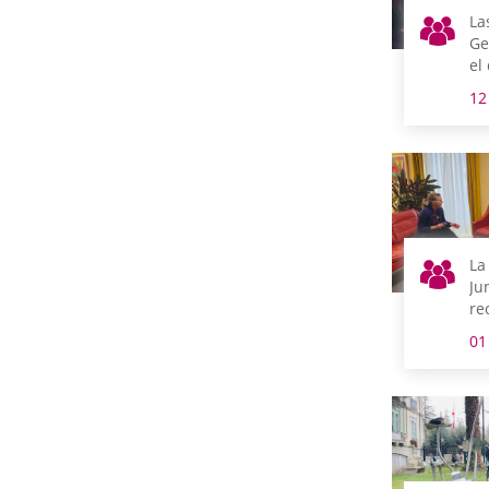
La
Ge
el
us
12
en
de
La
Ju
re
pr
01
ge
Ne