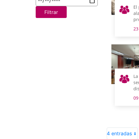
El
Filtrar
al
pr
im
23
re
el
su
el
ci
La
se
di
ap
09
in
un
4 entradas