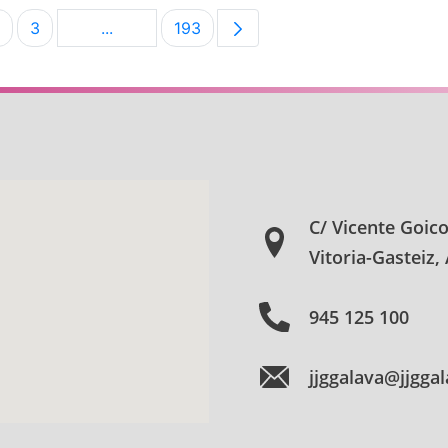
3
...
193
na
Página
Página
Páginas intermedias Use TAB para desplazar
Página
C/ Vicente Goic
Vitoria-Gasteiz,
945 125 100
jjggalava@jjgga