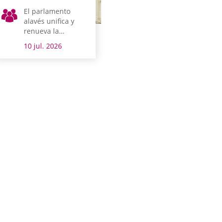
El parlamento
alavés unifica y
renueva la
normativa que
10 jul. 2026
regula los concejos
alaveses