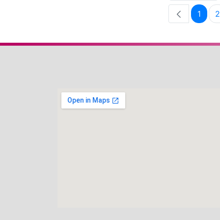
1
2
Pági