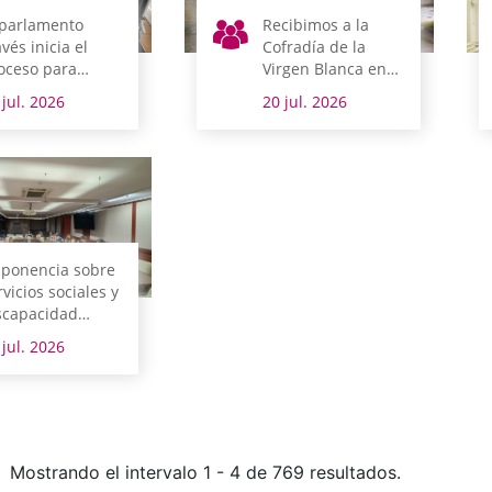
 parlamento
Recibimos a la
avés inicia el
Cofradía de la
oceso para
Virgen Blanca en
plantar el
vísperas de fiestas
 jul. 2026
20 jul. 2026
gistro interno
ectrónico y abrir
 propia sede
ectrónica a la
udadanía
 ponencia sobre
rvicios sociales y
scapacidad
rueba su
 jul. 2026
forme final por
animidad
Mostrando el intervalo 1 - 4 de 769 resultados.