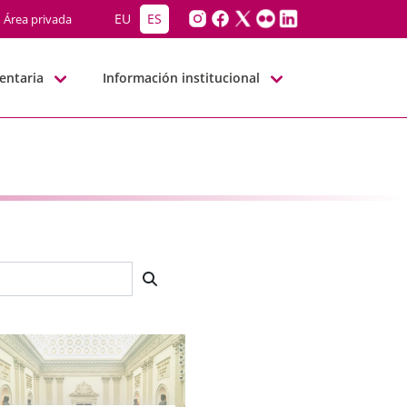
EU
ES
Área privada
entaria
Información institucional