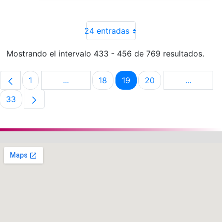
24 entradas
Mostrando el intervalo 433 - 456 de 769 resultados.
1
...
18
19
20
...
Página
Páginas intermedias Use TAB para despla
Página
Página
Página
Páginas 
33
Página