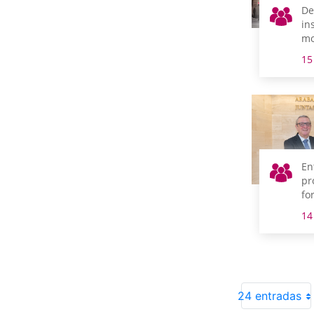
De
in
mo
Mu
15
In
En
pr
fo
pr
14
Te
de
24 entradas