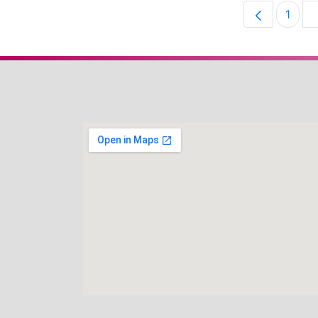
1
Pági