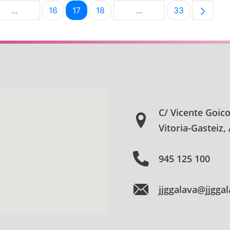
...
16
17
18
...
33
na
Páginas intermedias Use TAB para desplazarse.
Página
Página
Página
Páginas intermedias Us
Página
C/ Vicente Goic
Vitoria-Gasteiz,
945 125 100
jjggalava@jjgga