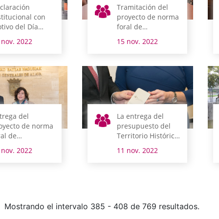
claración
Tramitación del
stitucional con
proyecto de norma
tivo del Día
foral de
ndial de la
presupuestos del
 nov. 2022
15 nov. 2022
fancia
Territorio Histórico
de Álava
trega del
La entrega del
oyecto de norma
presupuesto del
ral de
Territorio Histórico
esupuestos del
inicia la semana
 nov. 2022
11 nov. 2022
rritorio Histórico
que viene su
 Álava
tramitación
parlamentaria
Mostrando el intervalo 385 - 408 de 769 resultados.