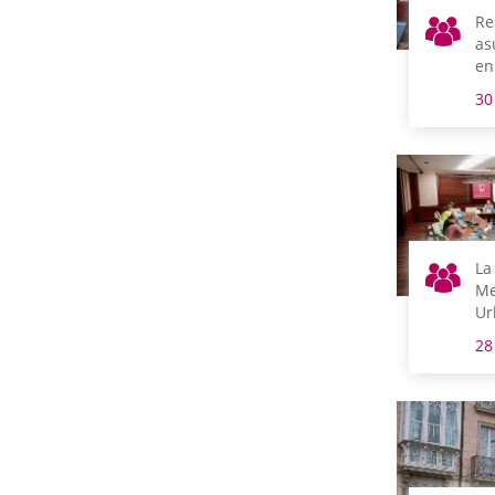
Re
as
en
30
La
Me
Ur
ag
28
Cá
es