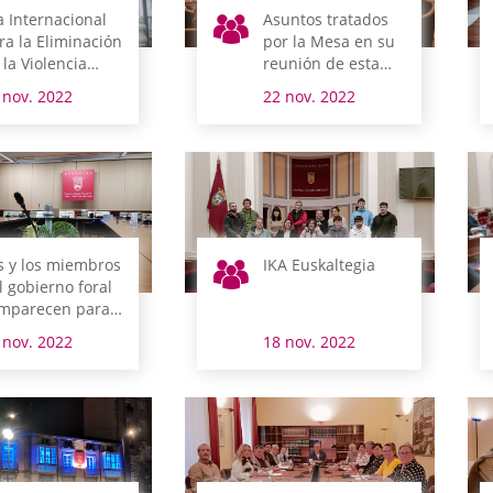
a Internacional
Asuntos tratados
ra la Eliminación
por la Mesa en su
 la Violencia
reunión de esta
ntra las Mujeres
mañana
 nov. 2022
22 nov. 2022
s y los miembros
IKA Euskaltegia
l gobierno foral
mparecen para
plicar los
 nov. 2022
18 nov. 2022
esupuestos de
s
partamentos