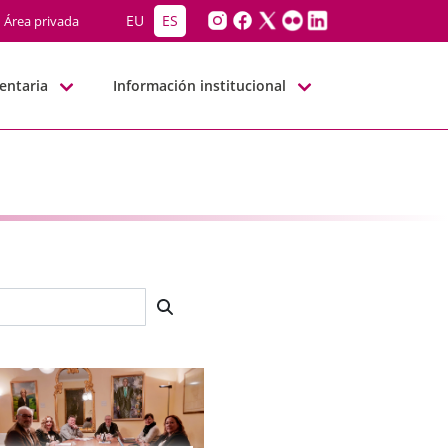
EU
ES
Área privada
entaria
Información institucional