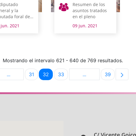
 diputado
Resumen de los
neral y la
asuntos tratados
putada foral de
en el pleno
cienda, Finanzas
 jun. 2021
09 jun. 2021
Presupuestos
mparecen el
nes en comisión
Mostrando el intervalo 621 - 640 de 769 resultados.
...
31
32
33
...
39
na
Páginas intermedias Use TAB para desplazarse.
Página
Página
Página
Páginas intermedias U
Página
C/ Vicente Goic