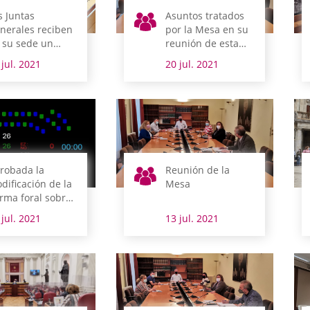
s Juntas
Asuntos tratados
nerales reciben
por la Mesa en su
 su sede un
reunión de esta
ano del siglo
mañana
 jul. 2021
20 jul. 2021
III restaurado
r el servicio foral
 Restauración
robada la
Reunión de la
dificación de la
Mesa
rma foral sobre
 composición y
 jul. 2021
13 jul. 2021
ncionamiento de
 Central de
ntratación Foral