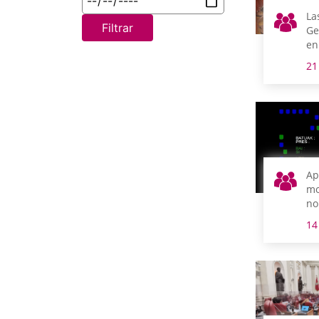
La
Filtrar
Ge
en
pi
21
XV
po
de
Ap
mo
no
la
14
fu
la
Co