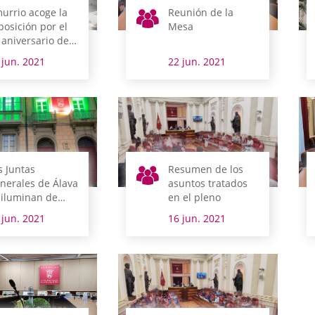
urrio acoge la
Reunión de la
posición por el
Mesa
 aniversario de
s Juntas
 jun. 2021
22 jun. 2021
nerales de Álava
s Juntas
Resumen de los
nerales de Álava
asuntos tratados
 iluminan de
en el pleno
rde en el Día
 jun. 2021
16 jun. 2021
ndial de la ELA