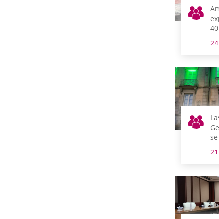
Am
ex
40
la
24
Ge
La
Ge
se
ve
21
Mu