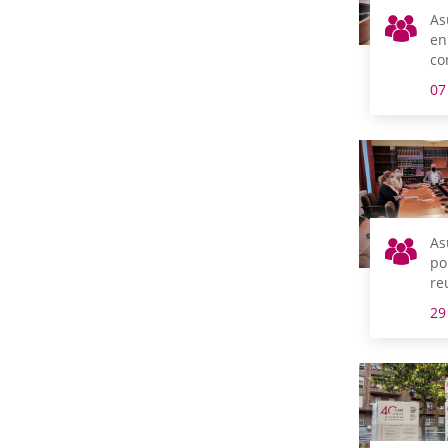
As
en
co
07
As
po
re
m
29