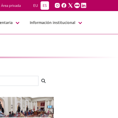
EU
ES
Área privada
entaria
Información institucional