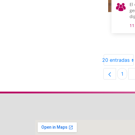
El
ge
di
Ha
11
y 
co
lu
20 entradas
1
Pági