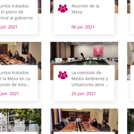
untos tratados
Reunión de la
 el pleno de
Mesa
ntrol al gobierno
 jul. 2021
06 jul. 2021
untos tratados
La comisión de
r la Mesa en su
Medio Ambiente y
unión de esta
Urbanismo abre el
añana
lunes la semana
 jun. 2021
25 jun. 2021
legislativa en Álava