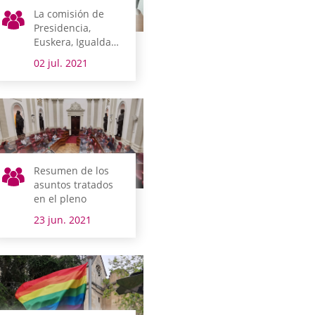
La comisión de
Presidencia,
Euskera, Igualdad
y Derechos
02 jul. 2021
Humanos y la
visita al CRAD de
Axpuru abren la
semana legislativa
Resumen de los
asuntos tratados
en el pleno
23 jun. 2021