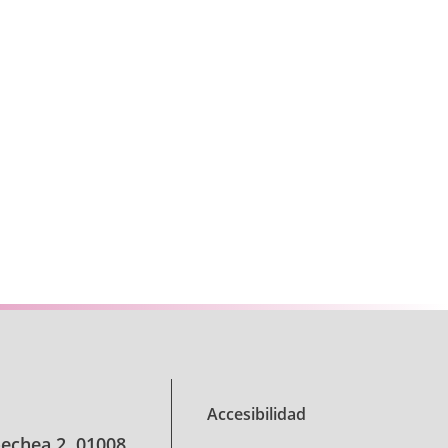
se TAB para desplazarse.
Accesibilidad
oechea 2, 01008