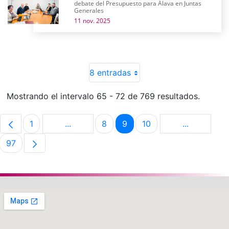
debate del Presupuesto para Álava en Juntas
Generales
11 nov. 2025
8 entradas
Mostrando el intervalo 65 - 72 de 769 resultados.
1
...
8
9
10
...
Página
Páginas intermedias Use TAB para despla
Página
Página
Página
Páginas in
97
Página