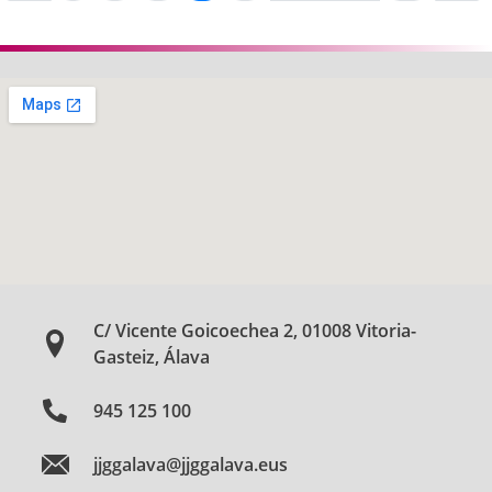
C/ Vicente Goicoechea 2, 01008 Vitoria-
Gasteiz, Álava
945 125 100
jjggalava@jjggalava.eus