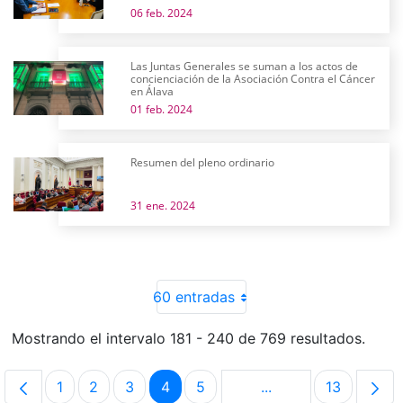
06 feb. 2024
Las Juntas Generales se suman a los actos de
concienciación de la Asociación Contra el Cáncer
en Álava
01 feb. 2024
Resumen del pleno ordinario
31 ene. 2024
60 entradas
Mostrando el intervalo 181 - 240 de 769 resultados.
1
2
3
4
5
...
13
Página
Página
Página
Página
Página
Páginas intermedias
Página