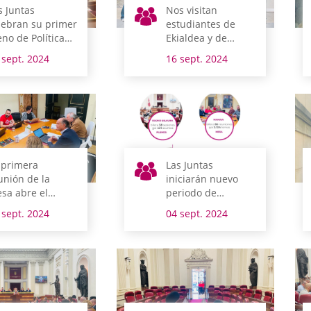
s Juntas
Nos visitan
lebran su primer
estudiantes de
eno de Política
Ekialdea y de
neral la semana
Berlín
 sept. 2024
16 sept. 2024
e viene
 primera
Las Juntas
unión de la
iniciarán nuevo
sa abre el
periodo de
evo periodo de
sesiones, con el
 sept. 2024
04 sept. 2024
siones de Juntas
90% de las
nerales
mociones del
anterior
tramitadas