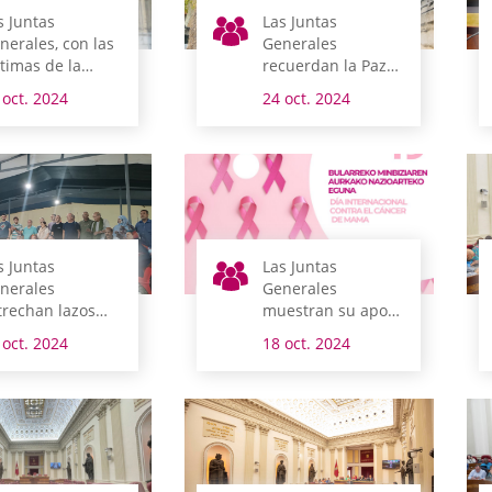
s Juntas
Las Juntas
nerales, con las
Generales
ctimas de la
recuerdan la Paz
ANA
en el día de las
 oct. 2024
24 oct. 2024
Naciones Unidas
s Juntas
Las Juntas
nerales
Generales
trechan lazos
muestran su apoyo
n la población
a las mujeres
 oct. 2024
18 oct. 2024
haraui refugiada
alavesas afectadas
de cáncer de
mama