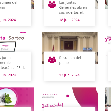
sumen del
Las Juntas
eno
Generales abren
sus puertas el
sábado con
 jun. 2024
18 jun. 2024
imagen renovada,
visitas guiadas y
degustación de
pintxos elaborados
con productos
alaveses
s Juntas
Resumen del
nerales
pleno
rtearán el 25 de
nio los equipos
 jun. 2024
12 jun. 2024
formáticos que
nan de forma
atuita