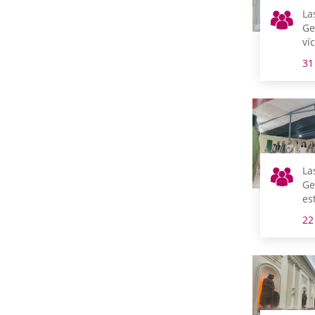
La
Ge
ví
D
31
La
Ge
es
co
22
sa