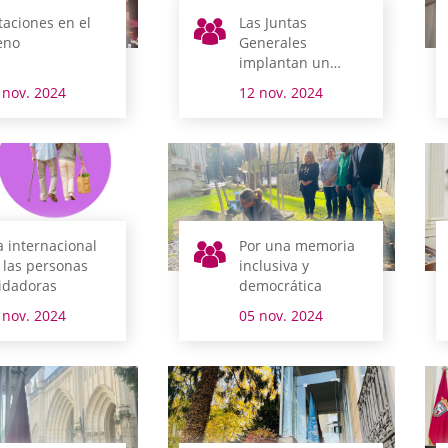
taciones en el
Las Juntas
eno
Generales
implantan un
protocolo propio
 nov. 2024
12 nov. 2024
para prevenir y
actuar en casos de
acoso
a internacional
Por una memoria
 las personas
inclusiva y
idadoras
democrática
 nov. 2024
05 nov. 2024