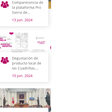
Comparecencia de
la plataforma Pro
Sierra de
Cantabria
13 jun. 2024
Degustación de
producto local de
las Cuadrillas,
música e historia
10 jun. 2024
se dan la mano en
una nueva edición
de la Jornada de
Puertas Abiertas
del parlamento
alavés