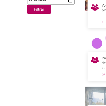
Vo
Filtrar
pl
13
Dí
de
cu
05