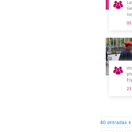
La
Ge
su
Mu
05
Am
Vi
pl
Es
ce
23
Ok
40 entradas