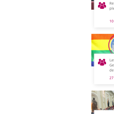
Re
pl
10
La
Ge
de
pe
27