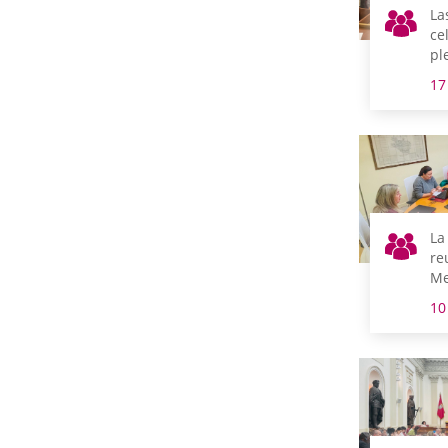
La
ce
pl
Ge
17
qu
La
re
Me
nu
10
se
Ge