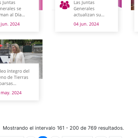
s Juntas
Las Juntas
nerales se
Generales
man al Día
actualizan su
ndial del Medio
imagen con nuevo
 jun. 2024
04 jun. 2024
biente
lema
deo íntegro del
eno de Tierras
parsas
lebrado en
 may. 2024
ondo
Mostrando el intervalo 161 - 200 de 769 resultados.