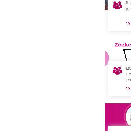
Re
pl
19
La
Ge
so
ju
13
in
do
gr