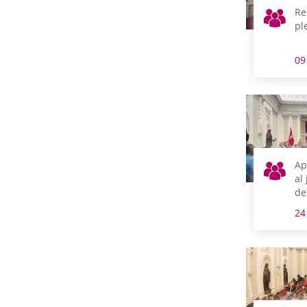
Re
pl
09
Ap
al
de
24