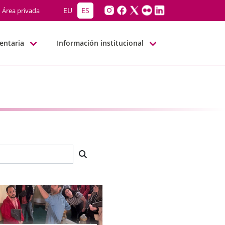
EU
ES
Área privada
entaria
Información institucional