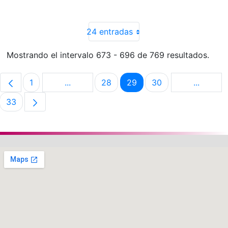
24 entradas
Mostrando el intervalo 673 - 696 de 769 resultados.
1
...
28
29
30
...
Página
Páginas intermedias Use TAB para despla
Página
Página
Página
Páginas 
33
Página