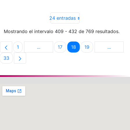
24 entradas
Mostrando el intervalo 409 - 432 de 769 resultados.
1
...
17
18
19
...
Página
Páginas intermedias Use TAB para despla
Página
Página
Página
Páginas i
33
Página