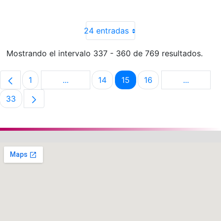
24 entradas
Mostrando el intervalo 337 - 360 de 769 resultados.
1
...
14
15
16
...
Página
Páginas intermedias Use TAB para despla
Página
Página
Página
Páginas i
33
Página