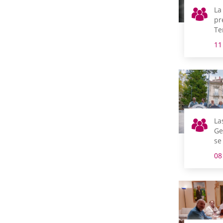
La
pr
Te
in
11
qu
tr
pa
La
Ge
se
ce
08
Eu