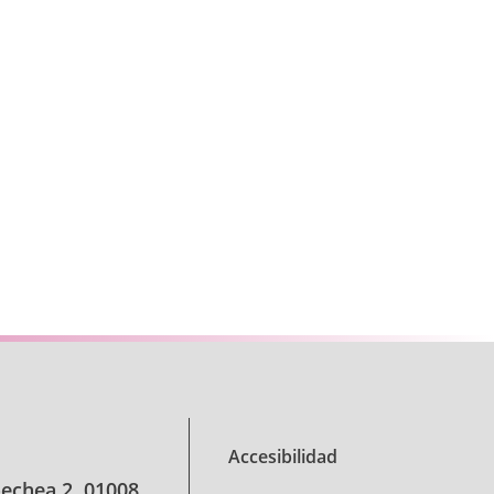
se TAB para desplazarse.
Accesibilidad
oechea 2, 01008