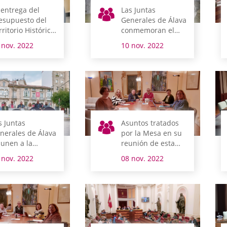
 entrega del
Las Juntas
esupuesto del
Generales de Álava
rritorio Histórico
conmemoran el
icia la semana
Día de la Memoria
 nov. 2022
10 nov. 2022
e viene su
amitación
rlamentaria
s Juntas
Asuntos tratados
nerales de Álava
por la Mesa en su
 unen a la
reunión de esta
lebración de
mañana
 nov. 2022
08 nov. 2022
skaraldia