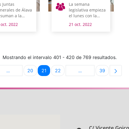
s Juntas
La semana
nerales de Álava
legislativa empieza
 suman a la
el lunes con la
nmemoración
reunión de la
 oct. 2022
21 oct. 2022
l Día de las
comisión de Medio
ciones Unidas
Ambiente y
Urbanismo
Mostrando el intervalo 401 - 420 de 769 resultados.
...
20
21
22
...
39
na
Páginas intermedias Use TAB para desplazarse.
Página
Página
Página
Páginas intermedias U
Página
C/ Vicente Goic