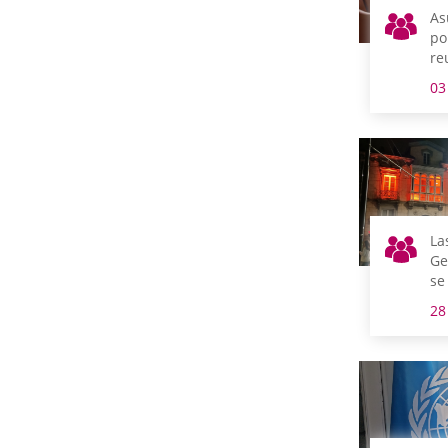
As
po
re
m
03
La
Ge
se
co
28
de
de