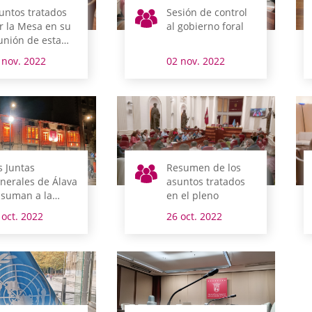
untos tratados
Sesión de control
r la Mesa en su
al gobierno foral
unión de esta
añana
 nov. 2022
02 nov. 2022
s Juntas
Resumen de los
nerales de Álava
asuntos tratados
 suman a la
en el pleno
nmemoración
 oct. 2022
26 oct. 2022
l Día Mundial
l Ictus