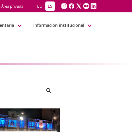
EU
ES
Área privada
entaria
Información institucional