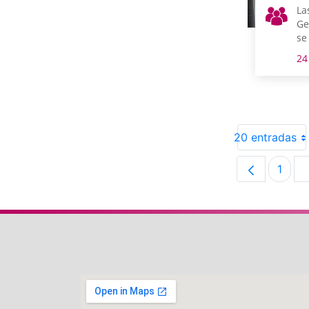
La
Ge
se
co
24
de
Na
20 entradas
1
Pági