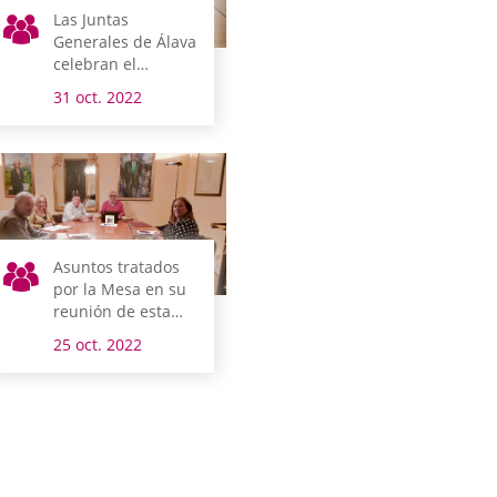
Las Juntas
Generales de Álava
celebran el
miércoles un
31 oct. 2022
nuevo pleno de
control al gobierno
foral
Asuntos tratados
por la Mesa en su
reunión de esta
mañana
25 oct. 2022