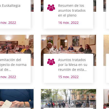
A Euskaltegia
Resumen de los
asuntos tratados
en el pleno
 nov. 2022
16 nov. 2022
amitación del
Asuntos tratados
oyecto de norma
por la Mesa en su
ral de
reunión de esta
esupuestos del
mañana
 nov. 2022
15 nov. 2022
rritorio Histórico
 Álava