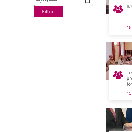
IK
Filtrar
18
Tr
pr
fo
pr
15
Te
de