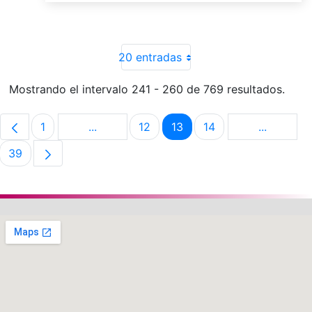
20 entradas
Mostrando el intervalo 241 - 260 de 769 resultados.
1
...
12
13
14
...
Página
Páginas intermedias Use TAB para despla
Página
Página
Página
Páginas i
39
Página