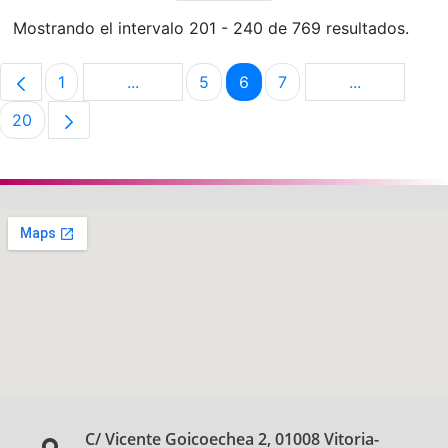
Mostrando el intervalo 201 - 240 de 769 resultados.
1
...
5
6
7
...
Página
Páginas intermedias Use TAB para despla
Página
Página
Página
Páginas int
20
Página
C/ Vicente Goicoechea 2, 01008 Vitoria-