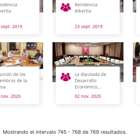
sidencia
Residencia
bertia
Albertia
 sept. 2019
23 sept. 2019
unión de los
La diputada de
embros de la
Desarrollo
sa
Económico,
Innovación y Reto
 nov. 2020
02 nov. 2020
Demográfico y el
comité de empresa
de Tubacex
comparecen esta
semana en
comisión
Mostrando el intervalo 745 - 768 de 769 resultados.