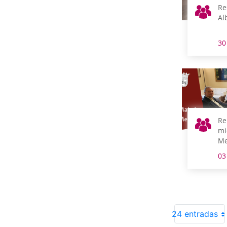
Re
Al
30
Re
mi
Me
03
24 entradas