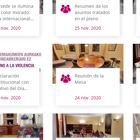
 sede se ilumina
Resumen de los
 color morado:
asuntos tratados
a Internacional
en el pleno
 la Eliminación
 nov. 2020
25 nov. 2020
 la Violencia
ntra la Mujer
claración
Reunión de la
stitucional con
Mesa
tivo del Día
ternacional para
 nov. 2020
24 nov. 2020
 Eliminación de
 Violencia hacia
 Mujer