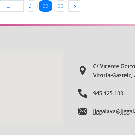
...
31
32
33
na
Páginas intermedias Use TAB para desplazarse.
Página
Página
Página
C/ Vicente Goic
Vitoria-Gasteiz,
945 125 100
jjggalava@jjgga