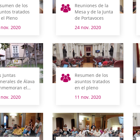
sumen de los
Reuniones de la
untos tratados
Mesa y de la Junta
 el Pleno
de Portavoces
 nov. 2020
24 nov. 2020
s Juntas
Resumen de los
nerales de Álava
asuntos tratados
nmemoran el
en el pleno
a de la Memoria
 nov. 2020
11 nov. 2020