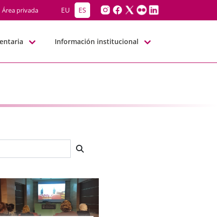
EU
ES
Área privada
entaria
Información institucional