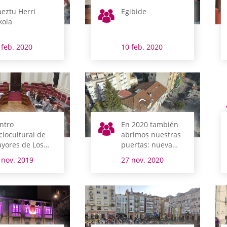
eztu Herri
Egibide
kola
 feb. 2020
10 feb. 2020
ntro
En 2020 también
ciocultural de
abrimos nuestras
yores de Los
puertas: nueva
rrán
visita virtual
 nov. 2019
27 nov. 2020