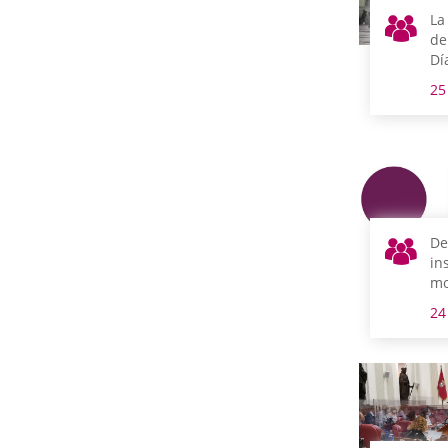
La
de
Dí
de
25
de
co
De
in
mo
In
24
la
la
la