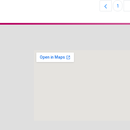
1
Pági