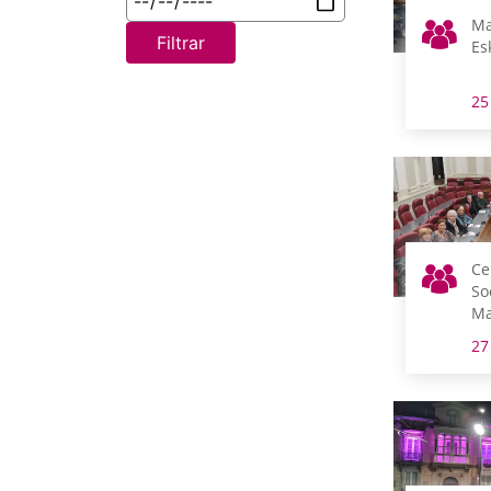
Ma
Filtrar
Es
25
Ce
So
Ma
He
27