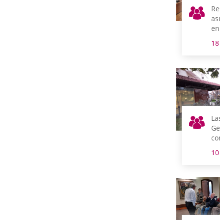
Re
as
en
18
La
Ge
co
Dí
10