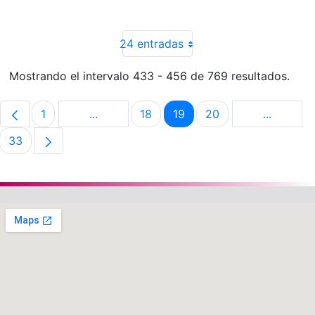
24 entradas
Mostrando el intervalo 433 - 456 de 769 resultados.
1
...
18
19
20
...
Página
Páginas intermedias Use TAB para despla
Página
Página
Página
Páginas 
33
Página