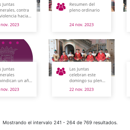
s Juntas
Resumen del
nerales, contra
pleno ordinario
 violencia hacia
s mujeres
 nov. 2023
24 nov. 2023
s Juntas
Las Juntas
nerales
celebran este
ivindican un año
domingo su pleno
s una sociedad
tradicional de
 nov. 2023
22 nov. 2023
bre de violencias
noviembre
ntras las
jeres
Mostrando el intervalo 241 - 264 de 769 resultados.