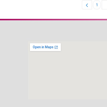
1
Pági