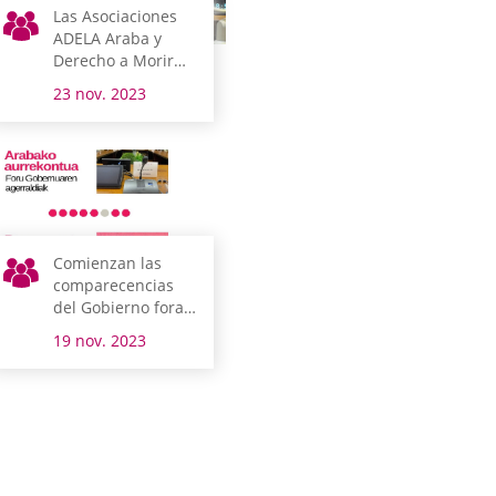
Las Asociaciones
ADELA Araba y
Derecho a Morir
Dignamente
23 nov. 2023
comparten en
Juntas Generales
sus realidades
Comienzan las
comparecencias
del Gobierno foral
para explicar sus
19 nov. 2023
proyectos en el
Presupuesto