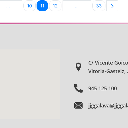
...
10
11
12
...
33
na
Páginas intermedias Use TAB para desplazarse.
Página
Página
Página
Páginas intermedias Us
Página
C/ Vicente Goic
Vitoria-Gasteiz,
945 125 100
jjggalava@jjgga