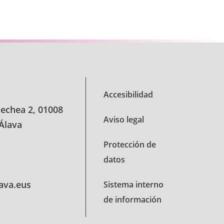
e TAB para desplazarse.
Accesibilidad
oechea 2, 01008
Aviso legal
 Álava
Protección de
datos
lava.eus
Sistema interno
de información