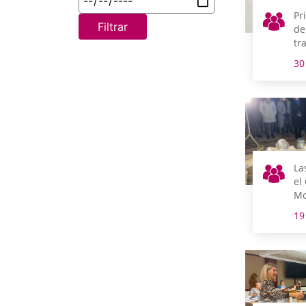
Pr
Filtrar
de
tr
Ig
30
La
el
Mo
Qu
19