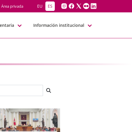
EU
ES
Área privada
entaria
Información institucional