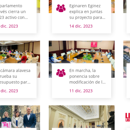
 parlamento
Eginaren Eginez
avés cierra un
explica en Juntas
23 activo con
su proyecto para
s de 2.000
2024
 dic. 2023
14 dic. 2023
untos
amitados
 cámara alavesa
En marcha, la
rueba su
ponencia sobre
esupuesto para
modificación de la
24
Norma Foral de
 dic. 2023
11 dic. 2023
concejos