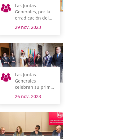
Las Juntas
Generales, por la
erradicación del
sida
29 nov. 2023
Las Juntas
Generales
celebran su primer
pleno tradicional
26 nov. 2023
del año, una
costumbre
marcada en el
siglo XV