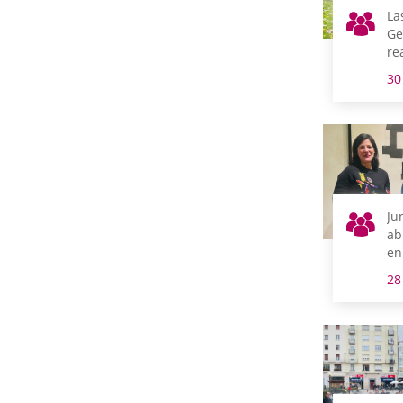
La
Ge
re
de
30
Us
Ju
ab
en
28