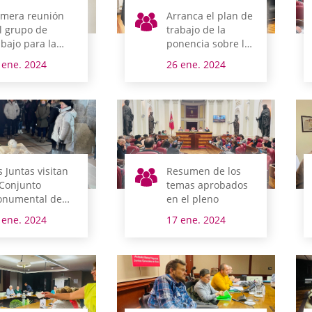
imera reunión
Arranca el plan de
l grupo de
trabajo de la
abajo para la
ponencia sobre la
ualdad
modificación de la
 ene. 2024
26 ene. 2024
Norma Foral de
concejos
s Juntas visitan
Resumen de los
 Conjunto
temas aprobados
numental de
en el pleno
ejana
 ene. 2024
17 ene. 2024