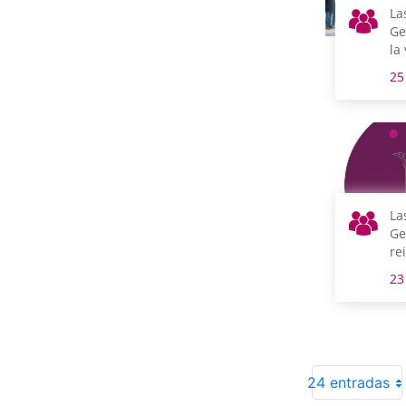
La
Ge
la
la
25
La
Ge
re
má
23
li
co
mu
24 entradas