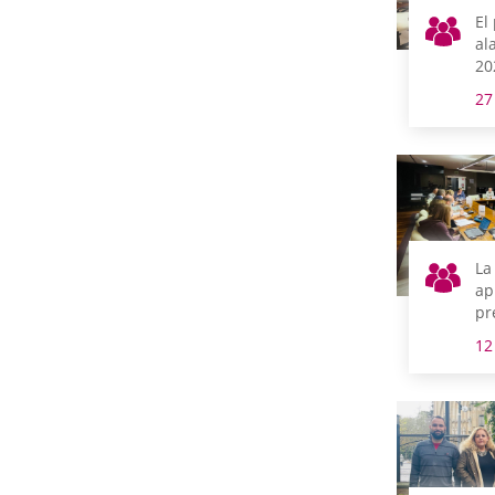
El
al
20
má
27
as
tr
La
ap
pr
20
12