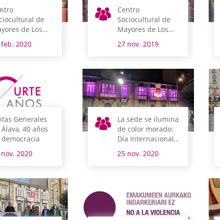
ntro
Centro
ciocultural de
Sociocultural de
yores de Los
Mayores de Los
rrán
Herrán
 feb. 2020
27 nov. 2019
ntas Generales
La sede se ilumina
 Álava, 40 años
de color morado:
 democracia
Día Internacional
de la Eliminación
 nov. 2020
25 nov. 2020
de la Violencia
contra la Mujer