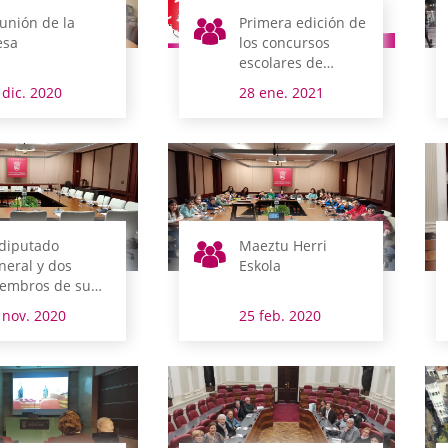
unión de la
Primera edición de
sa
los concursos
escolares de
dibujo, redacción y
 dic. 2020
28 ene. 2021
vídeo
 diputado
Maeztu Herri
neral y dos
Eskola
embros de su
bierno
 nov. 2020
25 feb. 2020
mparecen esta
mana en
misión