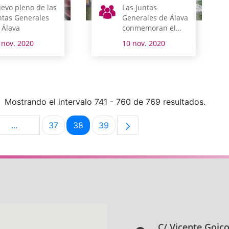
evo pleno de las
Las Juntas
ntas Generales
Generales de Álava
 Álava
conmemoran el
Día de la Memoria
 nov. 2020
10 nov. 2020
Mostrando el intervalo 741 - 760 de 769 resultados.
...
37
38
39
na
Páginas intermedias Use TAB para desplazarse.
Página
Página
Página
C/ Vicente Goic