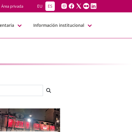
EU
ES
Área privada
entaria
Información institucional