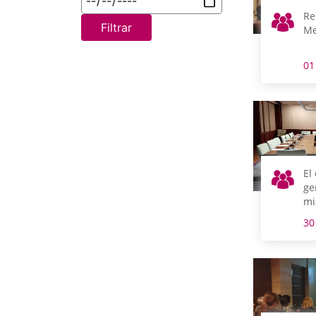
Re
Filtrar
Me
01
El
ge
mi
go
30
co
se
co