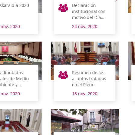
skaraldia 2020
Declaración
institucional con
motivo del Día
Internacional para
 nov. 2020
24 nov. 2020
la Eliminación de
la Violencia hacia
la Mujer
s diputados
Resumen de los
rales de Medio
asuntos tratados
biente y
en el Pleno
banismo,
 nov. 2020
18 nov. 2020
líticas Sociales y
ltura y Deporte
mparecen esta
mana en
misión