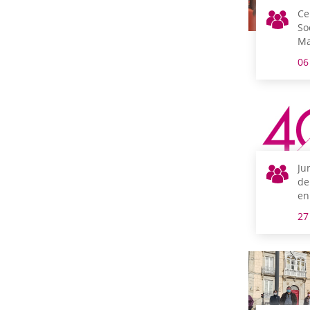
Ce
So
Ma
He
06
Ju
de
en
27