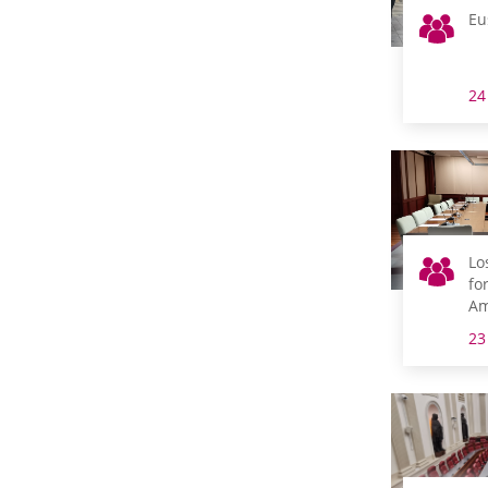
Eu
24
Lo
fo
Am
Ur
23
Po
Cu
co
se
co