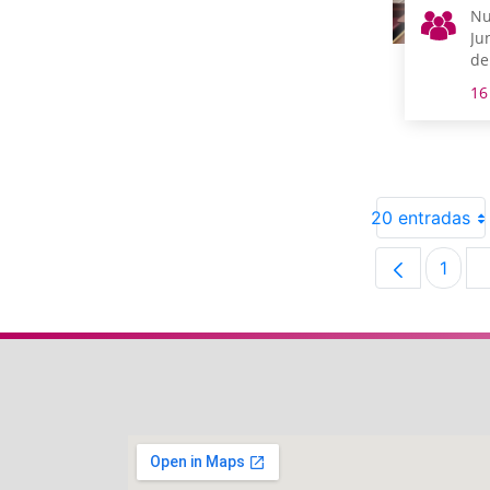
Nu
Ju
de
16
20 entradas
1
Pági