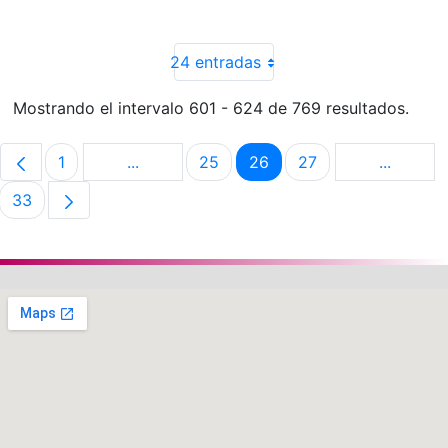
24 entradas
Mostrando el intervalo 601 - 624 de 769 resultados.
1
...
25
26
27
...
Página
Páginas intermedias Use TAB para despla
Página
Página
Página
Páginas 
33
Página