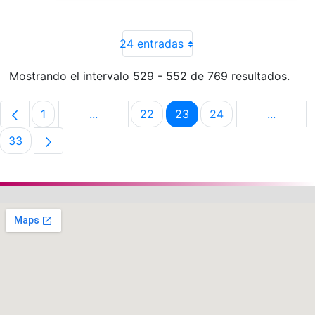
24 entradas
Mostrando el intervalo 529 - 552 de 769 resultados.
1
...
22
23
24
...
Página
Páginas intermedias Use TAB para despla
Página
Página
Página
Páginas 
33
Página