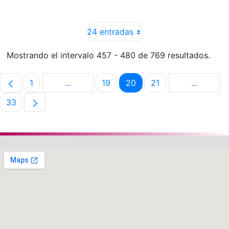
24 entradas
Mostrando el intervalo 457 - 480 de 769 resultados.
1
...
19
20
21
...
Página
Páginas intermedias Use TAB para despla
Página
Página
Página
Páginas 
33
Página