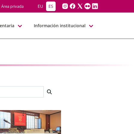
EU
ES
Área privada
entaria
Información institucional