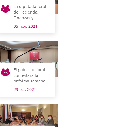
La diputada foral
de Hacienda,
Finanzas y
Presupuestos y el
05 nov. 2021
presidente del
Tribunal de
Cuentas
comparecen el
lunes en comisión
El gobierno foral
contestará la
próxima semana a
seis
29 oct. 2021
interpelaciones y
siete preguntas en
el pleno de control