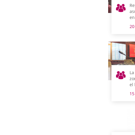
Re
as
en
20
La
zo
el
at
15
co
In
Vi