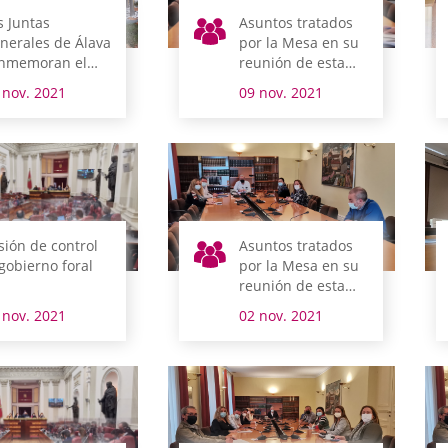
s Juntas
Asuntos tratados
nerales de Álava
por la Mesa en su
nmemoran el
reunión de esta
a de la Memoria
mañana
 nov. 2021
09 nov. 2021
sión de control
Asuntos tratados
 gobierno foral
por la Mesa en su
reunión de esta
mañana
 nov. 2021
02 nov. 2021