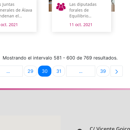
s Juntas
Las diputadas
nerales de Álava
forales de
ndenan el
Equilibrio
esinato machista
Territorial y
 oct. 2021
11 oct. 2021
rpetrado ayer
Cultura y Deporte
 Vitoria-Gasteiz
comparecen esta
semana en
comisión
Mostrando el intervalo 581 - 600 de 769 resultados.
...
29
30
31
...
39
na
Páginas intermedias Use TAB para desplazarse.
Página
Página
Página
Páginas intermedias U
Página
C/ Vicente Goic