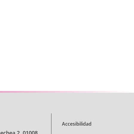
se TAB para desplazarse.
Accesibilidad
oechea 2, 01008