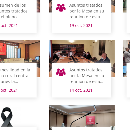
sumen de los
Asuntos tratados
untos tratados
por la Mesa en su
 el pleno
reunión de esta
mañana
 oct. 2021
19 oct. 2021
 movilidad en la
Asuntos tratados
na rural centra
por la Mesa en su
 lunes la
reunión de esta
ención de la
mañana
 oct. 2021
14 oct. 2021
misión de
fraestructuras
arias y Movilidad