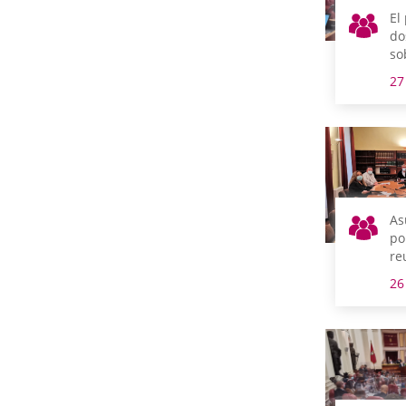
El
do
so
de
27
vi
de
Be
As
po
re
m
26