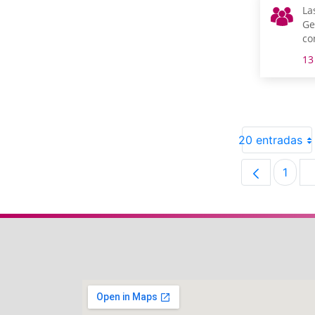
La
Ge
co
as
13
pe
en
20 entradas
1
Pági