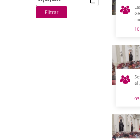
La
Filtrar
Ge
co
Dí
10
Se
al
03