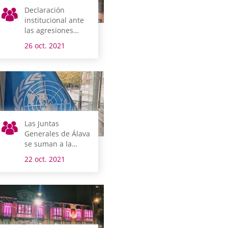
Declaración
institucional ante
las agresiones
ocurridas en
26 oct. 2021
Vitoria-Gasteiz
Las Juntas
Generales de Álava
se suman a la
conmemoración
22 oct. 2021
del Día de las
Naciones Unidas