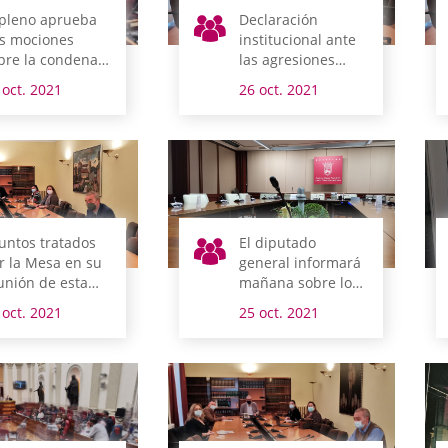
 pleno aprueba
Declaración
s mociones
institucional ante
bre la condena
las agresiones
 los actos de
ocurridas en
 oct. 2021
26 oct. 2021
olencia y la Ruta
Vitoria-Gasteiz
l Agua de
rganzo
untos tratados
El diputado
r la Mesa en su
general informará
unión de esta
mañana sobre los
añana
asuntos tratados
 oct. 2021
25 oct. 2021
en el Consejo
Vasco de Finanzas