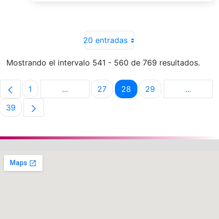
20 entradas
Mostrando el intervalo 541 - 560 de 769 resultados.
1
...
27
28
29
...
Página
Páginas intermedias Use TAB para despla
Página
Página
Página
Páginas 
39
Página