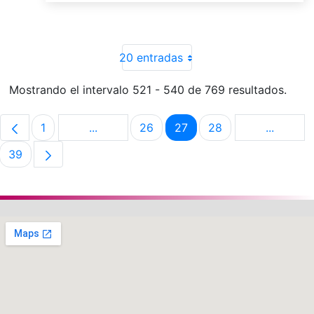
20 entradas
Mostrando el intervalo 521 - 540 de 769 resultados.
1
...
26
27
28
...
Página
Páginas intermedias Use TAB para despla
Página
Página
Página
Páginas 
39
Página