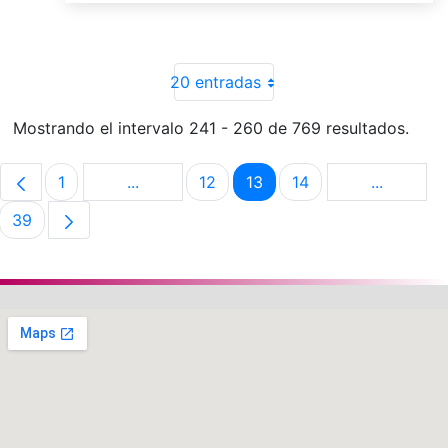
20 entradas
Mostrando el intervalo 241 - 260 de 769 resultados.
1
...
12
13
14
...
Página
Páginas intermedias Use TAB para despla
Página
Página
Página
Páginas i
39
Página