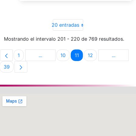
20 entradas
Mostrando el intervalo 201 - 220 de 769 resultados.
1
...
10
11
12
...
Página
Páginas intermedias Use TAB para despla
Página
Página
Página
Páginas i
39
Página