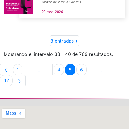
Marzo de Vitoria-Gasteiz
03 mar. 2026
8 entradas
Mostrando el intervalo 33 - 40 de 769 resultados.
1
...
4
5
6
...
Página
Páginas intermedias Use TAB para despla
Página
Página
Página
Páginas int
97
Página