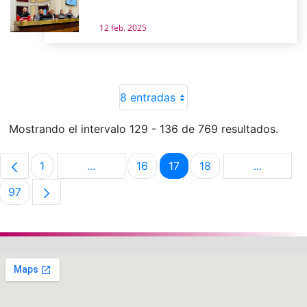
12 feb. 2025
8 entradas
Mostrando el intervalo 129 - 136 de 769 resultados.
1
...
16
17
18
...
Página
Páginas intermedias Use TAB para despla
Página
Página
Página
Páginas i
97
Página