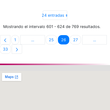
24 entradas
Mostrando el intervalo 601 - 624 de 769 resultados.
1
...
25
26
27
...
Página
Páginas intermedias Use TAB para despla
Página
Página
Página
Páginas 
33
Página