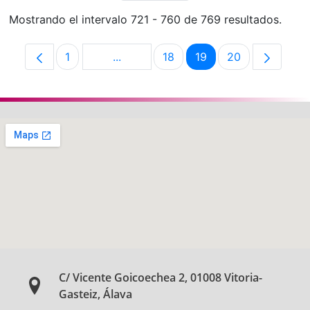
Mostrando el intervalo 721 - 760 de 769 resultados.
1
...
18
19
20
Página
Páginas intermedias Use TAB para de
Página
Página
Página
C/ Vicente Goicoechea 2, 01008 Vitoria-
Gasteiz, Álava