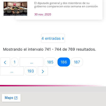
El diputado general y dos miembros de su
gobierno comparecen esta semana en comisión
30 nov. 2020
4 entradas
Mostrando el intervalo 741 - 744 de 769 resultados.
1
...
185
186
187
Página
Páginas intermedias Use TAB para despla
Página
Página
Página
...
193
Páginas intermedias Use TAB para desplazarse.
Página