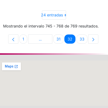
24 entradas
Mostrando el intervalo 745 - 768 de 769 resultados.
1
...
31
32
33
Página
Páginas intermedias Use TAB para de
Página
Página
Página