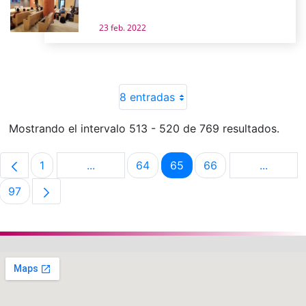
23 feb. 2022
8 entradas
Mostrando el intervalo 513 - 520 de 769 resultados.
1
...
64
65
66
...
Página
Páginas intermedias Use TAB para despla
Página
Página
Página
Páginas 
97
Página