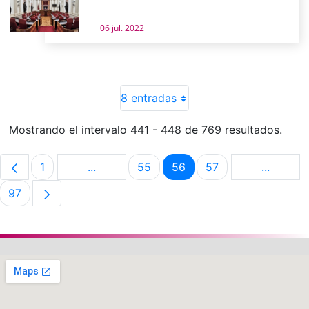
06 jul. 2022
8 entradas
Mostrando el intervalo 441 - 448 de 769 resultados.
1
...
55
56
57
...
Página
Páginas intermedias Use TAB para despla
Página
Página
Página
Páginas 
97
Página