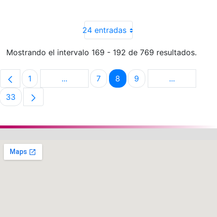
24 entradas
Mostrando el intervalo 169 - 192 de 769 resultados.
1
...
7
8
9
...
Página
Páginas intermedias Use TAB para despla
Página
Página
Página
Páginas int
33
Página