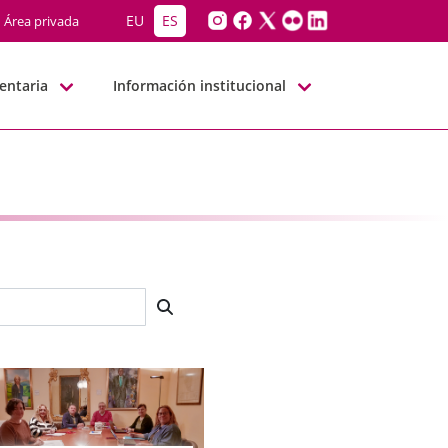
EU
ES
Área privada
entaria
Información institucional