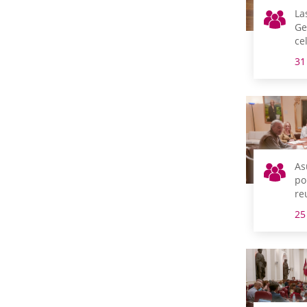
La
Ge
ce
mi
31
nu
co
fo
As
po
re
m
25