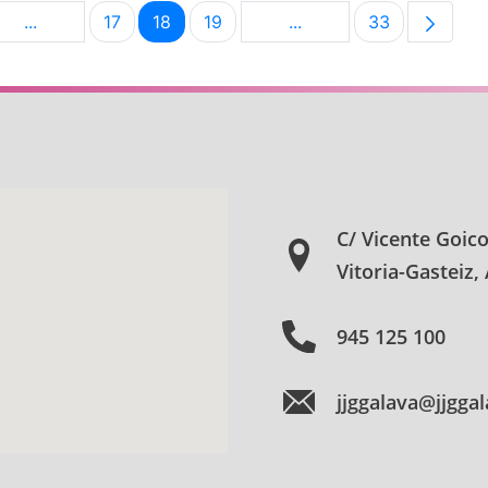
...
17
18
19
...
33
na
Páginas intermedias Use TAB para desplazarse.
Página
Página
Página
Páginas intermedias Us
Página
C/ Vicente Goic
Vitoria-Gasteiz,
945 125 100
jjggalava@jjgga