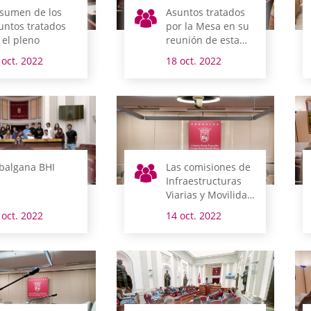
sumen de los
Asuntos tratados
untos tratados
por la Mesa en su
 el pleno
reunión de esta
mañana
 oct. 2022
18 oct. 2022
balgana BHI
Las comisiones de
Infraestructuras
Viarias y Movilidad
y Hacienda,
 oct. 2022
14 oct. 2022
Finanzas y
Presupuestos
abren el lunes la
semana legislativa
en Álava