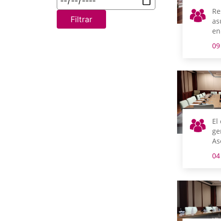
Re
Filtrar
as
en
09
El
ge
As
Vi
04
Gé
co
lu