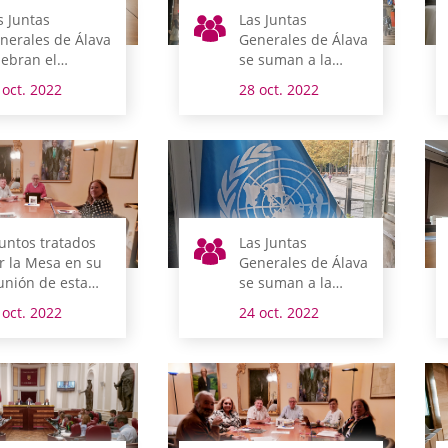
s Juntas
Las Juntas
nerales de Álava
Generales de Álava
lebran el
se suman a la
ércoles un
conmemoración
 oct. 2022
28 oct. 2022
evo pleno de
del Día Mundial
ntrol al gobierno
del Ictus
ral
untos tratados
Las Juntas
r la Mesa en su
Generales de Álava
unión de esta
se suman a la
añana
conmemoración
 oct. 2022
24 oct. 2022
del Día de las
Naciones Unidas