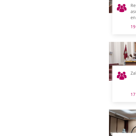
Re
as
en
19
Za
17