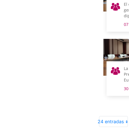
El
ge
di
Ha
07
y 
co
lu
La
Pr
Eu
Co
30
DD
se
24 entradas