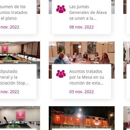
sumen de los
Las Juntas
untos tratados
Generales de Álava
 el pleno
se unen a la
celebración de
 nov. 2022
08 nov. 2022
Euskaraldia
 diputado
Asuntos tratados
neral y la
por la Mesa en su
ociación Stop
reunión de esta
olencia de
mañana
 nov. 2022
03 nov. 2022
nero Digital
mparecen el
nes en comisión