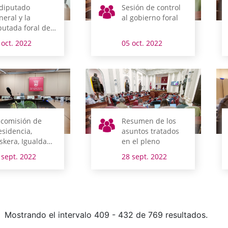
 diputado
Sesión de control
neral y la
al gobierno foral
putada foral de
cienda, Finanzas
 oct. 2022
05 oct. 2022
Presupuestos
mparecen el
nes en comisión
 comisión de
Resumen de los
esidencia,
asuntos tratados
skera, Igualdad,
en el pleno
operación y
 sept. 2022
28 sept. 2022
HH abre la
mana legislativa
Mostrando el intervalo 409 - 432 de 769 resultados.