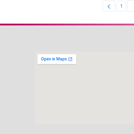
1
Pági