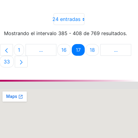
24 entradas
Mostrando el intervalo 385 - 408 de 769 resultados.
1
...
16
17
18
...
Página
Páginas intermedias Use TAB para despla
Página
Página
Página
Páginas i
33
Página